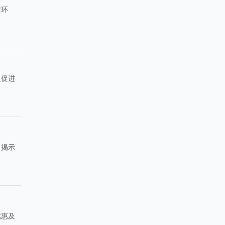
商环
及促进
，揭示
优惠及