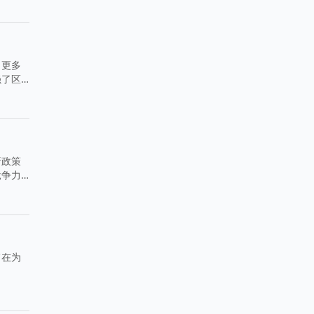
了更多
强了区
析政策
竞争力
旨在为